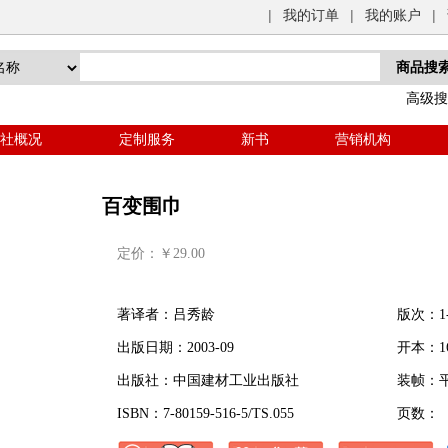
|
我的订单
|
我的账户
|
高级搜
社概况
定制服务
新书
营销机构
百变围巾
定价：￥29.00
著译者：吕秀龄
版次：1-
出版日期：2003-09
开本：1
出版社：中国建材工业出版社
装帧：
ISBN：7-80159-516-5/TS.055
页数：