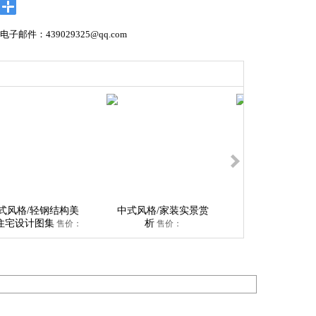
；电子邮件：439029325@qq.com
式风格/轻钢结构美
中式风格/家装实景赏
前卫风格/家装
住宅设计图集
析
析
售价：
售价：
售价：